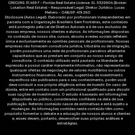
CRECI/RS 31.459 F – Florida Real Estate License: SL 3325904 (Broker:
Lokation Real Estate) – Responsável Legal: Diretor Jurídico: Lucas
Mehero – OAB/SP: 419.260
Disclosure (Aviso Legal): Elaborado por profissionais independentes em
parceria com a Organização Brasileiro Sem Fronteiras, este conteúdo
está protegido pela Lei de Direitos Autorais e é de uso exclusivo de
nossas empresa, nossos clientes e alunos. As informações dispostas
no conteúdo de nosso site, cursos, ebooks e redes sociais refletem
única e exclusivamente as opiniões pessoais de profissionais. Nossas
empresas não fornecem consultoria jurídica, tributária ou de imigração,
porém possuímos uma rede de profissionais parceiros altamente
capacitados que as prestam em conjunto ao nosso serviço de
consultoria. O conteúdo utilizado está pautado na liberdade de
expressão e possui caráter meramente informativo, não representando
quaisquer ofertas de negociação de valores mobiliários ou outros
instrumentos financeiros. Às vezes, sugestões de investimento
específicos são publicados para o seu conhecimento, porém você
deve conduzir a sua própria diligência antes de investir. Em caso de
dúvida, entre em contato com um profissional qualificado para discutir
suas opções de investimento. O estudo é baseado em informações
disponíveis ao público, consideradas confiáveis na data de sua
publicação. Referido conteúdo nasce de estimativas e está sujeito a
mudanças. As informações contidas neste conteúdo têm como
propósito fomentar o debate e a educação de nossos alunos e clientes
e, esses devem, portanto, desenvolver suas próprias análises e
estratégias.